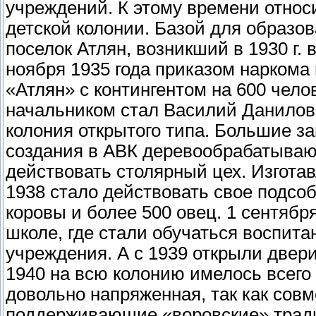
учреждений. К этому времени относ
детской колонии. Базой для образо
поселок Атлян, возникший в 1930 г. 
ноября 1935 года приказом наркома
«Атлян» с контингентом на 600 чел
начальником стал Василий Данилов
колония от­крытого типа. Большие 
создания в АВК деревообрабатываю­
дей­ствовать столярный цех. Изгота
1938 стало действовать свое подсоб
коровы и более 500 овец. 1 сентябр
школе, где стали обучаться воспита
учреждения. А с 1939 открыли две­р
1940 на всю колонию имелось все­го
до­вольно напряженная, так как сов
поддерживающие «воров­ские» тради