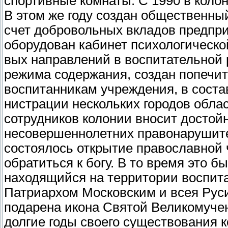
спортивные комнаты. С 1990 в коло
В этом же году создан обществен­н
счет добровольных вкладов предприя
оборудован кабинет психо­логическо
вых направлений в воспи­тательной 
режима содержания, со­здан попечит
воспитанникам учрежде­ния, в соста
нистрации нескольких го­родов обла
сотрудников колонии вносит достой
несовершеннолетних пра­вонарушите
состоялось открытие православной 
обратиться к богу. В то время это 
находящийся на территории воспита
Патриархом Московским и всея Руси
подарена икона Святой Великомуче
долгие годы своего существования 