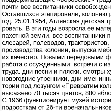
почти все воспитанни­ки освобожден
Оставшихся этапи­ровали, колонию 
год, 25.01.1954, Атлянская дет­ская
ровать. В эти годы возросла ее мате
пахот­ной земли, все вос­питанники 
слесарей, полеводов, трактористов
производства колонии, выпуска меб
их качество. Новы­ми передовыми 
работа с осужденными: встре­чи с 
труда, дни песни и пляски, смот­ры
ново­годние утренники, дни именинн
тории под лозунгом «Пре­вратим кол
высажено 70 тысяч цветов, 880 ябло
С 1966 функционирует музей истори
подросткам от 2б-ти военачальников