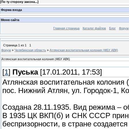
[
По ту сторону закона...
]
Форма входа
Меню сайта
Главная страница
Каталог файлов
Блог
Форум
Страница
1
из
1
1
Форум
»
Челябинская область
»
Атлянская воспитательная колония (ФБУ АВК)
Атлянская воспитательная колония (ФБУ АВК)
[
1
]
Пуська
[17.01.2011, 17:53]
Атлянская воспитательная колония 
пос. Нижний Атлян, ул. Городок-1, К
Создана 28.11.1935. Вид режима – о
В 1935 ЦК ВКП(б) и СНК СССР прин
беспризорности, в стране создается 