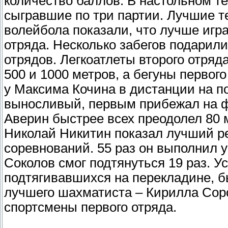
количество баллов. В настольном т
сыгравшие по три партии. Лучшие т
волейбола показали, что лучше игр
отряда. Несколько забегов подарил
отрядов. Легкоатлеты второго отряд
500 и 1000 метров, а бегуны первого
у Максима Кочина в дистанции на п
выносливый, первым прибежал на ф
Аверин быстрее всех преодолел 80 м
Николай Никитин показал лучший ре
соревнований. 55 раз он выполнил 
Соколов смог подтянуться 19 раз. У
подтягивавшихся на перекладине, 
лучшего шахматиста – Кирилла Соро
спортсмены первого отряда.