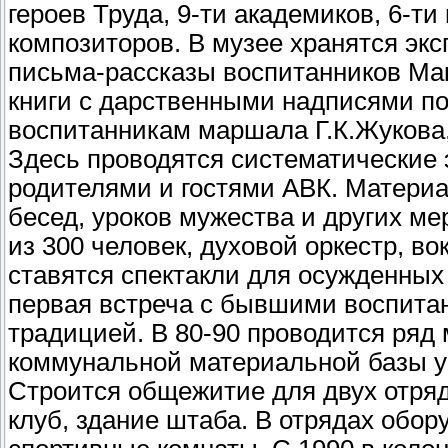
героев Труда, 9-ти aкaдемикoв, 6-ти
композиторов. В музее хранятся эк
письма-рассказы воспитанников Мак
книги с дарственными надписями поэ
воспитанникам маршала Г.К.Жукова,
Здесь проводятся системати­ческие 
родителями и гостями АВК. Матери
бесед, уроков мужества и других ме
из 300 чело­век, духовой оркестр, 
ставятся спек­такли для осужденных
первая встреча с бывшими воспи­та
традицией. В 80-90 проводится ряд
коммунальной материальной базы у
Строится обще­житие для двух отря
клуб, здание штаба. В отрядах обору